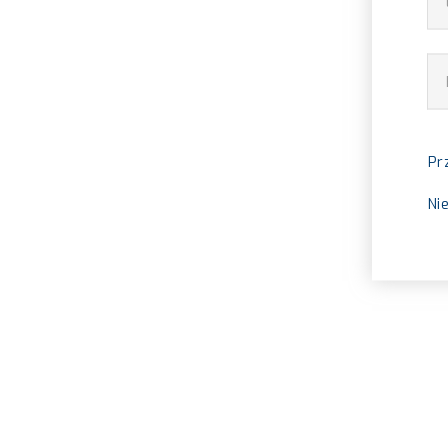
Pr
Ni